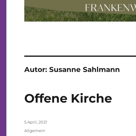
Autor:
Susanne Sahlmann
Offene Kirche
Veröffentlicht
5 April, 2021
am
Kategorien
Allgemein