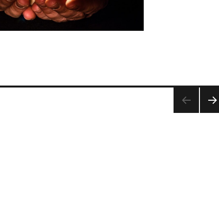
NÄ
HST
SEI
E