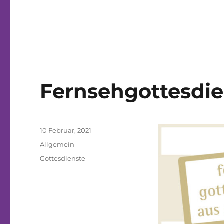
Fernsehgottesdie
Veröffentlicht
10 Februar, 2021
am
Kategorien
Allgemein
Schlagwörter
Gottesdienste