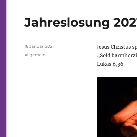
Jahreslosung 202
Veröffentlicht
18 Januar, 2021
Jesus Christus sp
am
Kategorien
Allgemein
„Seid barmherzig
Lukas 6,36